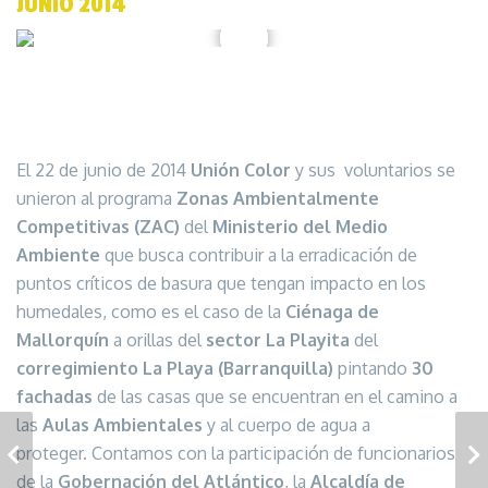
JUNIO 2014
El 22 de junio de 2014
Unión Color
y sus voluntarios se
unieron al programa
Zonas Ambientalmente
Competitivas (ZAC)
del
Ministerio del Medio
Ambiente
que busca contribuir a la erradicación de
puntos críticos de basura que tengan impacto en los
humedales, como es el caso de la
Ciénaga de
Mallorquín
a orillas del
sector La Playita
del
corregimiento La Playa (Barranquilla)
pintando
30
fachadas
de las casas que se encuentran en el camino a
las
Aulas Ambientales
y al cuerpo de agua a
BARRIO ABAJO
LAS NIEVES
proteger. Contamos con la participación de funcionarios
de la
Gobernación del Atlántico
, la
Alcaldía de